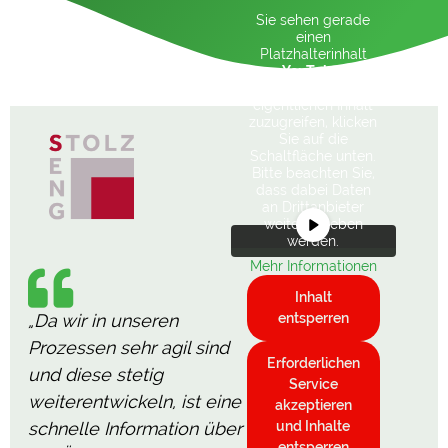
Sie sehen gerade
einen
Platzhalterinhalt
von
YouTube
. Um
auf den
eigentlichen Inhalt
zuzugreifen, klicken
Sie auf die
Schaltfläche unten.
Bitte beachten Sie,
dass dabei Daten
an Drittanbieter
weitergegeben
werden.
Mehr Informationen
Inhalt
„Da wir in unseren
entsperren
Prozessen sehr agil sind
Erforderlichen
und diese stetig
Service
weiterentwickeln, ist eine
akzeptieren
schnelle Information über
und Inhalte
entsperren