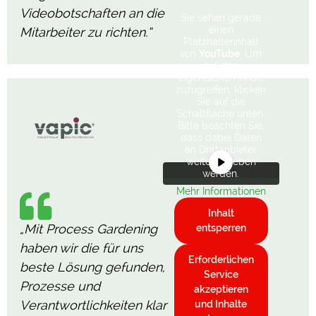
Videobotschaften an die
Sie sehen gerade
einen
Mitarbeiter zu richten.“
Platzhalterinhalt
von
YouTube
. Um
auf den
eigentlichen Inhalt
zuzugreifen, klicken
Sie auf die
Schaltfläche unten.
Bitte beachten Sie,
dass dabei Daten
an Drittanbieter
weitergegeben
werden.
Mehr Informationen
Inhalt
„Mit Process Gardening
entsperren
haben wir die für uns
Erforderlichen
beste Lösung gefunden,
Service
Prozesse und
akzeptieren
Verantwortlichkeiten klar
und Inhalte