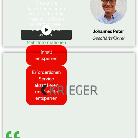
Sie auf die
Schaltfläche unten.
Bitte beachten Sie,
dass dabei Daten
an Drittanbieter
weitergegeben
Johannes Peter
werden.
Geschäftsführer
Mehr Informationen
Inhalt
entsperren
Erforderlichen
Service
akzeptieren
und Inhalte
entsperren