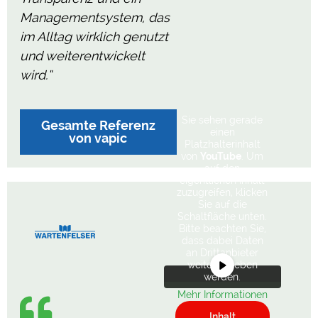
Managementsystem, das
im Alltag wirklich genutzt
und weiterentwickelt
wird.“
Sie sehen gerade
Gesamte Referenz
einen
von vapic
Platzhalterinhalt
von
YouTube
. Um
auf den
eigentlichen Inhalt
zuzugreifen, klicken
Sie auf die
Schaltfläche unten.
Bitte beachten Sie,
dass dabei Daten
an Drittanbieter
weitergegeben
werden.
Mehr Informationen
Inhalt