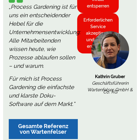
„Process Gardening ist für
entsperren
uns ein entscheidender
Erforderlichen
Hebel für die
Service
Unternehmensentwicklung:
akzeptieren
Alle Mitarbeitenden
und Inhalte
entsperren
wissen heute, wie
Prozesse ablaufen sollen
– und warum.
Kathrin Gruber
Für mich ist Process
Geschäftsführerin
Gardening die einfachste
Wartenfelser GmbH &
Co. KG
und klarste Doku-
Software auf dem Markt.“
Gesamte Referenz
von Wartenfelser