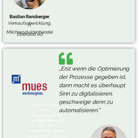
Bastian Ransberger
Verkaufsabwicklung,
IT
Milchproduktenhandel
Oberland eG
„Erst wenn die Optimierung
der Prozesse gegeben ist,
dann macht es überhaupt
Sinn zu digitalisieren,
geschweige denn zu
Sie sehen gerade
automatisieren.“
einen
Platzhalterinhalt
von
YouTube
. Um
auf den
eigentlichen Inhalt
zuzugreifen, klicken